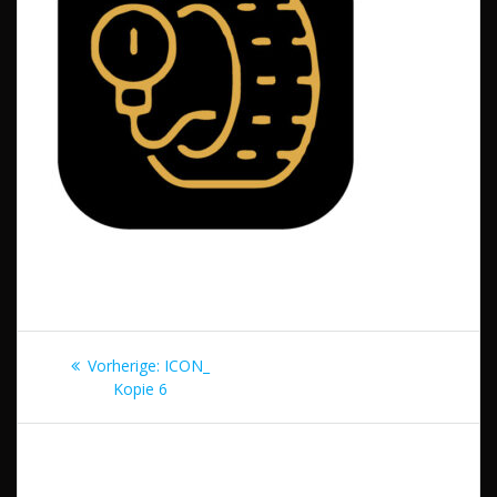
Beitragsnavigation
Vorheriger
Vorherige:
ICON_
Beitrag:
Kopie 6